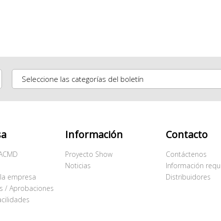
sa
Información
Contacto
 ACMD
Proyecto Show
Contáctenos
Noticias
Información requ
 la empresa
Distribuidores
os / Aprobaciones
acilidades