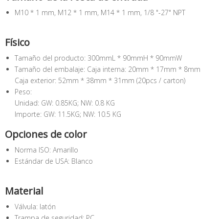
M10 * 1 mm, M12 * 1 mm, M14 * 1 mm, 1/8 "-27" NPT
Físico
Tamaño del producto: 300mmL * 90mmH * 90mmW
Tamaño del embalaje: Caja interna: 20mm * 17mm * 8mm
Caja exterior: 52mm * 38mm * 31mm (20pcs / carton)
Peso:
Unidad: GW: 0.85KG; NW: 0.8 KG
Importe: GW: 11.5KG; NW: 10.5 KG
Opciones de color
Norma ISO: Amarillo
Estándar de USA: Blanco
Material
Válvula: latón
Trampa de seguridad: PC